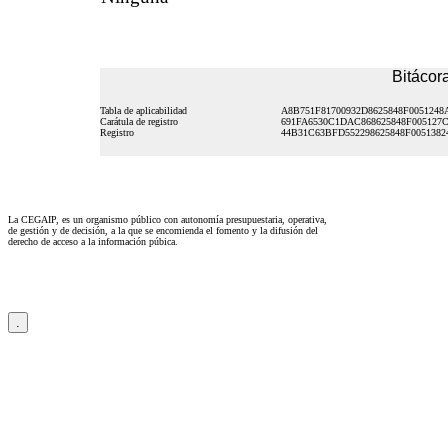
Bitácora
Tabla de aplicabilidad
A8B751F81700932D8625848F0051248
Carátula de registro
691FA6530C1DAC868625848F005127
Registro
44B31C63BFD552298625848F0051382
La CEGAIP, es un organismo público con autonomía presupuestaria, operativa,
de gestión y de decisión, a la que se encomienda el fomento y la difusión del
derecho de acceso a la información púbica.