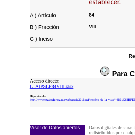
establecer.
A ) Artículo
84
B ) Fracción
VIII
C ) Inciso
Re
Para
C
Acceso directo:
LTAIPSLP84VIII.xlsx
Hipervinculo
http://www.cegaipslp.org.mx/webcegaip2019.nsf/nombre_de_la_vista/44B31C63BF
Visor de Datos abiertos
Datos digitales de caract
redistribuidos por cu