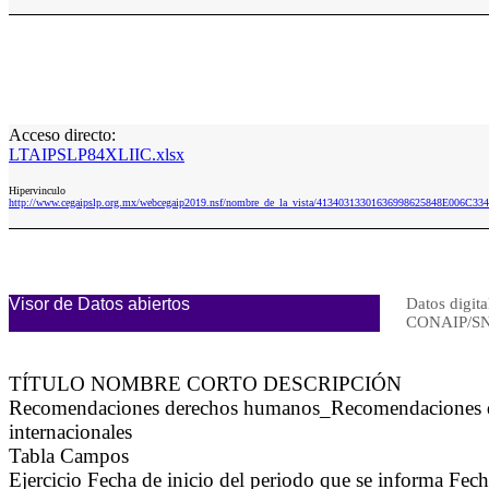
Acceso directo:
LTAIPSLP84XLIIC.xlsx
Hipervinculo
http://www.cegaipslp.org.mx/webcegaip2019.nsf/nombre_de_la_vista/41340313301636998625848E006C33
Visor de Datos abiertos
Datos digita
CONAIP/SN
TÍTULO NOMBRE CORTO DESCRIPCIÓN
Recomendaciones derechos humanos_Recomendaciones de 
internacionales
Tabla Campos
Ejercicio Fecha de inicio del periodo que se informa Fe