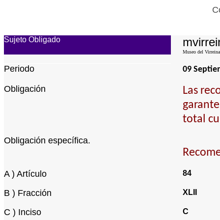
C
Sujeto Obligado
mvirrei
Museo del Virreina
Periodo
09 Septi
Obligación
Las rec
garante
total c
Obligación específica.
Recomen
A ) Artículo
84
B ) Fracción
XLII
C ) Inciso
C