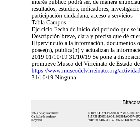
interés público podrá ser, de manera enunciati
resultados, estudios, indicadores, investigac
participación ciudadana, acceso a servicios
Tabla Campos
Ejercicio Fecha de inicio del periodo que se
Descripción breve, clara y precisa que dé cue
Hipervínculo a la información, documentos o 
posee(n), publica(n) y actualizan la informac
2019 01/10/19 31/10/19 Se pone a disposici
promueve Museo del Virreinato de Estado de
https://www.museodelvirreinato.org/actividad
31/10/19 Ninguna
Bitácora
Tabla de aplicabilidad
EDD9F6DA7CB51805862584AC00742
Carátula de registro
515F381D6D16AC61862584AC00742F
Registro
40B43036B6CFFB7D862584AC007436