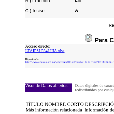
B ) Fracción
LIII
C ) Inciso
A
Re
Para
C
Acceso directo:
LTAIPSLP84LIIIA.xlsx
Hipervinculo
http://www.cegaipslp.org.mx/webcegaip2019.nsf/nombre_de_la_vista/40B43036B
Visor de Datos abiertos
Datos digitales de caract
redistribuidos por cu
TÍTULO NOMBRE CORTO DESCRIPCI
Más información relacionada_Información d