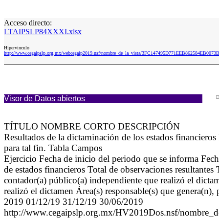
Acceso directo:
LTAIPSLP84XXXI.xlsx
Hipervinculo
http://www.cegaipslp.org.mx/webcegaip2019.nsf/nombre_de_la_vista/3FC147495D771EEB862584EB007
Visor de Datos abiertos
D
TÍTULO NOMBRE CORTO DESCRIPCIÓN
Resultados de la dictaminación de los estados financiero
para tal fin. Tabla Campos
Ejercicio Fecha de inicio del periodo que se informa Fec
de estados financieros Total de observaciones resultantes 
contador(a) público(a) independiente que realizó el dict
realizó el dictamen Área(s) responsable(s) que genera(n),
2019 01/12/19 31/12/19 30/06/2019
http://www.cegaipslp.org.mx/HV2019Dos.nsf/n