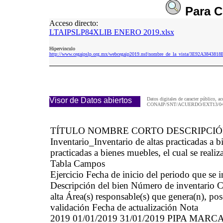
Para
C
Acceso directo:
LTAIPSLP84XLIB ENERO 2019.xlsx
Hipervinculo
http://www.cegaipslp.org.mx/webcegaip2019.nsf/nombre_de_la_vista/3E92A384
Visor de Datos abiertos
Datos digitales de caracter público, ac
CONAIP/SNT/ACUERDO/EXT13/04/
TÍTULO NOMBRE CORTO DESCRIPCI
Inventario_Inventario de altas practicadas 
practicadas a bienes muebles, el cual se realiz
Tabla Campos
Ejercicio Fecha de inicio del periodo que se
Descripción del bien Número de inventario Cau
alta Área(s) responsable(s) que genera(n), po
validación Fecha de actualización Nota
2019 01/01/2019 31/01/2019 PIPA MA