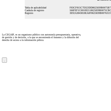
Tabla de aplicabilidad
F83CF815C7D323DD8625839B0075B
Carátula de registro
566FEF1C001092118625839B0075CB
Registro
3E92A3843818EA0F8625839B0076313
La CEGAIP, es un organismo público con autonomía presupuestaria, operativa,
de gestión y de decisión, a la que se encomienda el fomento y la difusión del
derecho de acceso a la información púbica.