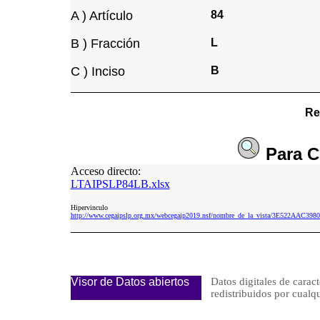
A ) Artículo
84
B ) Fracción
L
C ) Inciso
B
Re
Para
C
Acceso directo:
LTAIPSLP84LB.xlsx
Hipervinculo
http://www.cegaipslp.org.mx/webcegaip2019.nsf/nombre_de_la_vista/3E522AAC3
Visor de Datos abiertos
Datos digitales de caract
redistribuidos por cu