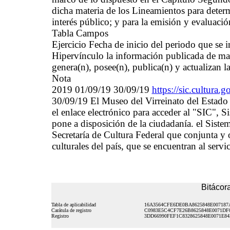
dicha materia de los Lineamientos para deter
interés público; y para la emisión y evaluació
Tabla Campos
Ejercicio Fecha de inicio del periodo que se
Hipervínculo la información publicada de man
genera(n), posee(n), publica(n) y actualizan 
Nota
2019 01/09/19 30/09/19
https://sic.cultura
30/09/19 El Museo del Virreinato del Estado 
el enlace electrónico para acceder al "SIC", 
pone a disposición de la ciudadanía. el Sistem
Secretaría de Cultura Federal que conjunta y 
culturales del país, que se encuentran al servi
Bitácora
Tabla de aplicabilidad
16A3564CFE6DE0BA8625848E007187
Carátula de registro
C0983E5C4CF7E26B8625848E0071DF
Registro
3DD66990FEF1C8328625848E0071E84