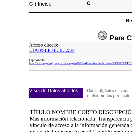
C ) Inciso
C
Re
Para
C
Acceso directo:
LTAIPSLP84LIIIC.xlsx
Hipervinculo
http://www.cegaipslp.org.mx/webcegaip2019.nsf/nombre_de_la_vista/3DD66990FE
Visor de Datos abiertos
Datos digitales de caract
redistribuidos por cu
TÍTULO NOMBRE CORTO DESCRIPCI
Más información relacionada_Transparencia 
vínculo de acceso a la información generada d
marco de lo dispuesto en el Capítulo Segundo