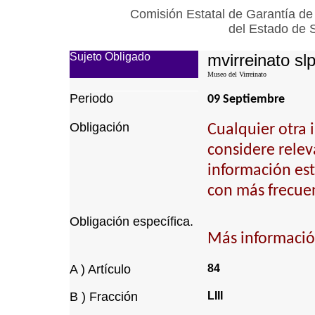
Comisión Estatal de Garantía de
del Estado de 
Sujeto Obligado
mvirreinato sl
Museo del Virreinato
Periodo
09 Septiembre
Obligación
Cualquier otra 
considere relev
información est
con más frecuen
Obligación específica.
Más información
A ) Artículo
84
B ) Fracción
LIII