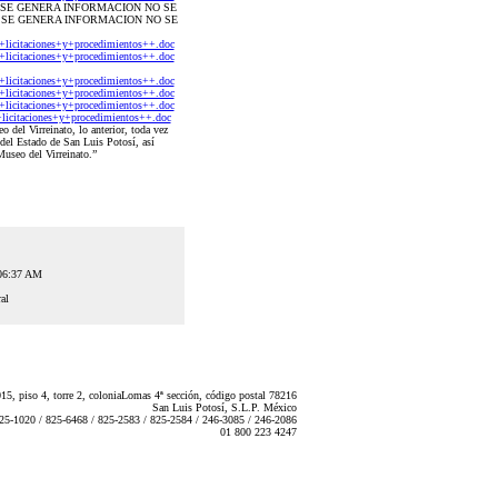
 SE GENERA INFORMACION NO SE
NO SE GENERA INFORMACION NO SE
icitaciones+y+procedimientos++.doc
icitaciones+y+procedimientos++.doc
icitaciones+y+procedimientos++.doc
icitaciones+y+procedimientos++.doc
icitaciones+y+procedimientos++.doc
icitaciones+y+procedimientos++.doc
 del Virreinato, lo anterior, toda vez
 del Estado de San Luis Potosí, así
useo del Virreinato.”
:06:37 AM
al
5, piso 4, torre 2, coloniaLomas 4ª sección, código postal 78216
San Luis Potosí, S.L.P. México
825-1020 / 825-6468 / 825-2583 / 825-2584 / 246-3085 / 246-2086
01 800 223 4247