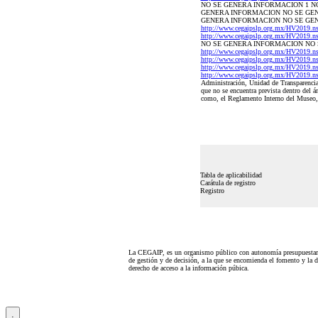
NO SE GENERA INFORMACION 1 N
GENERA INFORMACION NO SE GENER
GENERA INFORMACION NO SE GENERA 
http://www.cegaipslp.org.mx/HV2019.
http://www.cegaipslp.org.mx/HV2019.
NO SE GENERA INFORMACION NO 
http://www.cegaipslp.org.mx/HV2019.
http://www.cegaipslp.org.mx/HV2019.
http://www.cegaipslp.org.mx/HV2019.
http://www.cegaipslp.org.mx/HV2019.n
Administración, Unidad de Transparencia 
que no se encuentra prevista dentro del 
como, el Reglamento Interno del Museo, 
Tabla de aplicabilidad
Carátula de registro
Registro
La CEGAIP, es un organismo público con autonomía presupuestari
de gestión y de decisión, a la que se encomienda el fomento y la d
derecho de acceso a la información púbica.