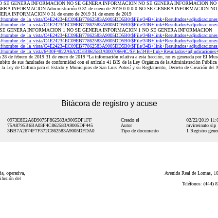
O SE GENERA INFORMACION NO SE GENERA INFORMACION NO SE GENERA INFORMACION NO
A INFORMACION Administración 0 31 de enero de 2019 0 0 0 0 NO SE GENERA INFORMACION 
INFORMACION 0 31 de enero de 2019 31 de enero de 2019
nsf/nombre_de_la_vista/C4E24234EC09EB77862583A9005DD5B0/$File/34B+link+Resultados+adjudicaciones+l
nsf/nombre_de_la_vista/C4E24234EC09EB77862583A9005DD5B0/$File/34B+link+Resultados+adjudicaciones+l
SE GENERA INFORMACION 1 NO SE GENERA INFORMACION 1 NO SE GENERA INFORMACION
nsf/nombre_de_la_vista/C4E24234EC09EB77862583A9005DD5B0/$File/34B+link+Resultados+adjudicaciones+l
nsf/nombre_de_la_vista/C4E24234EC09EB77862583A9005DD5B0/$File/34B+link+Resultados+adjudicaciones+l
nsf/nombre_de_la_vista/C4E24234EC09EB77862583A9005DD5B0/$File/34B+link+Resultados+adjudicaciones+l
sf/nombre_de_la_vista/6430F4822A6A2CEB862583A00070664C/$File/34B+link+Resultados+adjudicaciones+l
28 de febrero de 2019 31 de enero de 2019 “La información relativa a esta fracción, no es generada por El Museo
ámbito de sus facultades de conformidad con el artículo 41 BIS de la Ley Orgánica de la Administración Pública
la Ley de Cultura para el Estado y Municipios de San Luis Potosí y su Reglamento, Decreto de Creación del M
Bitácora de registro y acuse
0973E8E2A8D9075F862583A9005DF1FF
Creado el
02/22/2019 11
75A8795B6BA03F4C862583A9005DF445
Autor
mvirreinato slp
3BB7A2674F7F372C862583A9005DFDA0
Tipo de documento
1 Registro gener
a, operativa,
Avenida Real de Lomas, 101
ifusión del
Teléfonos: (444) 