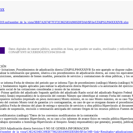
sx
aip2019.nsf/nombre_de_la_vista/3BB7A2674F7F372C862583A9005DFDA0/$File/LTAIPSLP84XXXIVB.xlsx
Datos digitales de caracter público, accesibles en linea, que pueden ser usados, reutilizados y redistribui
CONAIP/SNT/ACUERDO/EXT13/04/2016-08
CIÓN
 y licitaciones_Procedimientos de adjudicación directa LTAIPSLP84XXXIVB En este apartado se dispone cuáles 
alizar la información que generen, relativa a los procedimientos de adjudicación directa, así como los equivalen
uisiciones, arrendamiento de bienes muebles, prestación de servicios y contrataciones de obras públicas, y los s
e se informa Fecha de término del periodo que se informa Tipo de procedimiento (catálogo) Materia (catálogo) N
 fundamentos legales aplicados para realizar la adjudicación directa Hipervínculo a la autorización del ejercici
azón social de las cotizaciones consideradas y monto de las mismas
Primer apellido del adjudicado Segundo apellido del adjudicado Razón social del adjudicado Registro Federal
ante(s) Área(s) responsable(s) de la ejecución del contrato Número que identifique al contrato Fecha del contrat
 impuestos incluidos (expresado en pesos mexicanos) Monto mínimo, en su caso Monto máximo, en su caso Ti
to del contrato Monto total de garantías y/o contragarantías, en caso de que se otorgaran durante el procedimien
 pública Fecha de término del plazo de entrega o ejecución de servicios u obra pública Hipervínculo al document
icado de suspensión, rescisión o terminación anticipada del contrato Origen de los recursos públicos Fuentes de
dificatorios (catálogo) "Datos de los convenios modificatorios de la contratación
 supervisión contratos Hipervínculo, en su caso a los informes de avance físico en versión pública Hipervíncu
trabajos ejecutados u homóloga Hipervínculo al finiquito Área(s) responsable(s) que genera(n), posee(n), publica
de 2019 Adjudicación directa Servicios 0 NO SE GENERA INFORMACION
nsf/nombre_de_la_vista/C4E24234EC09EB77862583A9005DD5B0/$File/34B+link+Resultados+adjudicaciones+l