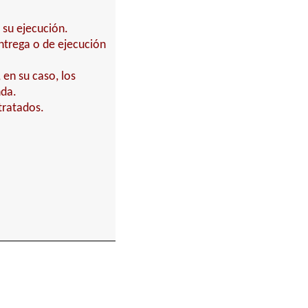
 su ejecución.
entrega o de ejecución
 en su caso, los
nda.
tratados.