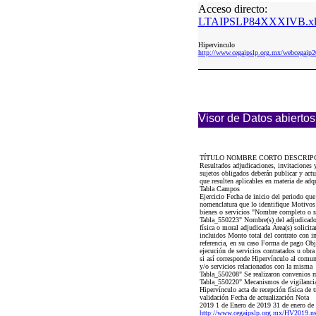
Acceso directo:
LTAIPSLP84XXXIVB.xl
Hipervinculo
http://www.cegaipslp.org.mx/webceg
Visor de Datos abiertos
TÍTULO NOMBRE CORTO DESCRIP
Resultados adjudicaciones, invitaciones
sujetos obligados deberán publicar y actu
que resulten aplicables en materia de adq
Tabla Campos
Ejercicio Fecha de inicio del periodo qu
nomenclatura que lo identifique Motivos y
bienes o servicios "Nombre completo o r
Tabla_550223" Nombre(s) del adjudicado 
física o moral adjudicada Área(s) solicit
incluidos Monto total del contrato con
referencia, en su caso Forma de pago Obje
ejecución de servicios contratados u obra
si así corresponde Hipervínculo al comun
y/o servicios relacionados con la misma
Tabla_550208" Se realizaron convenios mo
Tabla_550220" Mecanismos de vigilancia y
Hipervínculo acta de recepción física de 
validación Fecha de actualización Nota
2019 1 de Enero de 2019 31 de enero 
http://www.cegaipslp.org.mx/HV2019.