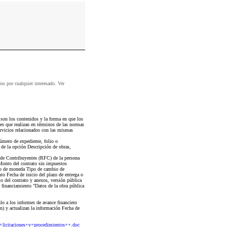
dos por cualquier interesado. Ver
son los contenidos y la forma en que los
tes que realizan en términos de las normas
ervicios relacionados con las mismas
úmero de expediente, folio o
o de la opción Descripción de obras,
 de Contribuyentes (RFC) de la persona
o Monto del contrato sin impuestos
po de moneda Tipo de cambio de
to Fecha de inicio del plazo de entrega o
o del contrato y anexos, versión pública
 financiamiento "Datos de la obra pública
lo a los informes de avance financiero
(n) y actualizan la información Fecha de
icitaciones+y+procedimientos++.doc