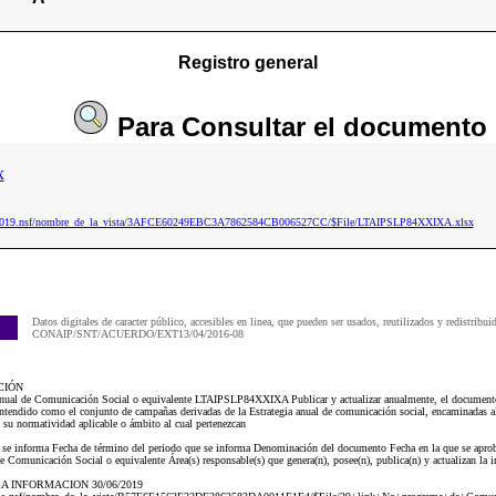
Registro general
Para
Consultar
el documento
x
aip2019.nsf/nombre_de_la_vista/3AFCE60249EBC3A7862584CB006527CC/$File/LTAIPSLP84XXIXA.xlsx
Datos digitales de caracter público, accesibles en linea, que pueden ser usados, reutilizados y redistribui
CONAIP/SNT/ACUERDO/EXT13/04/2016-08
CIÓN
Anual de Comunicación Social o equivalente LTAIPSLP84XXIXA Publicar y actualizar anualmente, el documento 
ntendido como el conjunto de campañas derivadas de la Estrategia anual de comunicación social, encaminadas al
 su normatividad aplicable o ámbito al cual pertenezcan
ue se informa Fecha de término del periodo que se informa Denominación del documento Fecha en la que se ap
 Comunicación Social o equivalente Área(s) responsable(s) que genera(n), posee(n), publica(n) y actualizan la 
ERA INFORMACION 30/06/2019