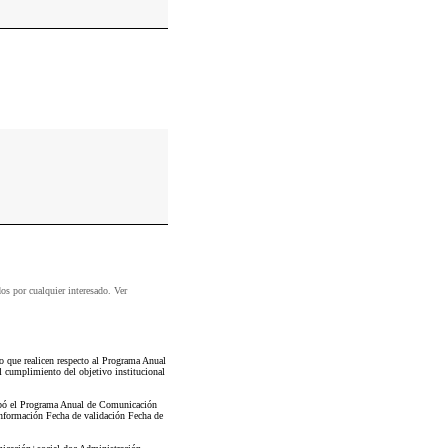
dos por cualquier interesado. Ver
que realicen respecto al Programa Anual
 cumplimiento del objetivo institucional
robó el Programa Anual de Comunicación
información Fecha de validación Fecha de