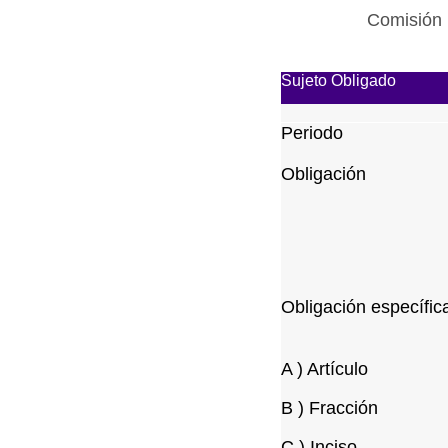
Comisión 
Sujeto Obligado
Periodo
Obligación
Obligación específic
A ) Artículo
B ) Fracción
C ) Inciso