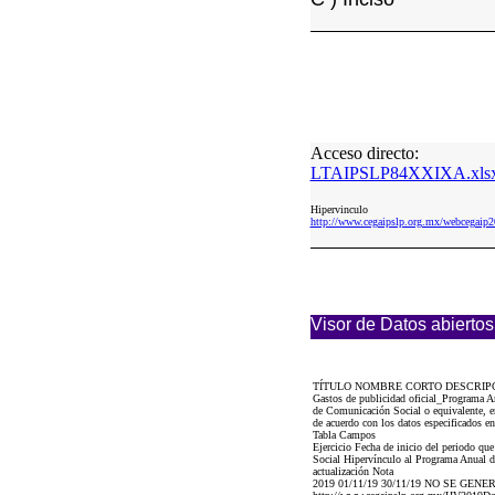
Acceso directo:
LTAIPSLP84XXIXA.xls
Hipervinculo
http://www.cegaipslp.org.mx/webceg
Visor de Datos abiertos
TÍTULO NOMBRE CORTO DESCRIP
Gastos de publicidad oficial_Programa 
de Comunicación Social o equivalente, e
de acuerdo con los datos especificados en
Tabla Campos
Ejercicio Fecha de inicio del periodo q
Social Hipervínculo al Programa Anual de
actualización Nota
2019 01/11/19 30/11/19 NO SE GEN