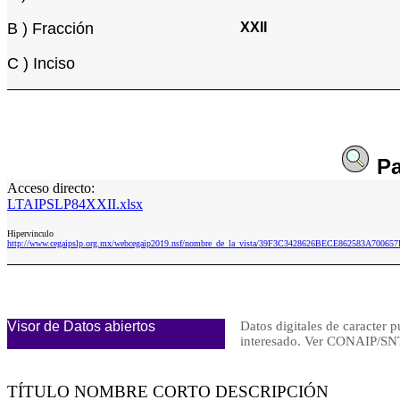
B ) Fracción
XXII
C ) Inciso
Pa
Acceso directo:
LTAIPSLP84XXII.xlsx
Hipervinculo
http://www.cegaipslp.org.mx/webcegaip2019.nsf/nombre_de_la_vista/39F3C3428626BECE862583A700657
Visor de Datos abiertos
Datos digitales de caracter p
interesado. Ver CONAIP/
TÍTULO NOMBRE CORTO DESCRIPCIÓN