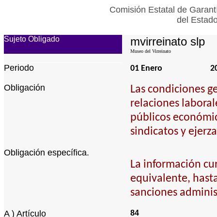
Comisión Estatal de Garant
del Estad
Sujeto Obligado
mvirreinato slp
Museo del Virreinato
Periodo
01 Enero
2
Obligación
Las condiciones ge
relaciones laboral
públicos económic
sindicatos y ejerz
Obligación específica.
La información cur
equivalente, hasta 
sanciones adminis
A ) Artículo
84