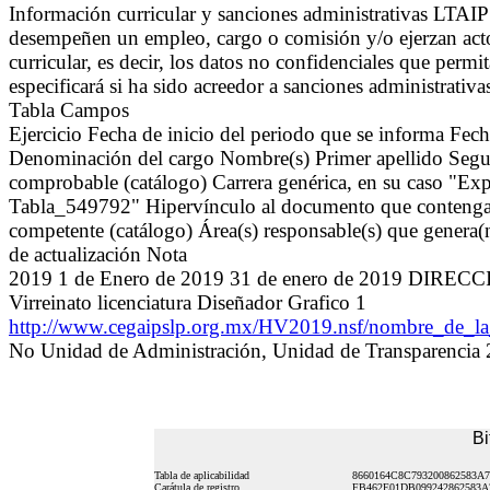
Información curricular y sanciones administrativas LTAI
desempeñen un empleo, cargo o comisión y/o ejerzan actos
curricular, es decir, los datos no confidenciales que permit
especificará si ha sido acreedor a sanciones administrati
Tabla Campos
Ejercicio Fecha de inicio del periodo que se informa Fe
Denominación del cargo Nombre(s) Primer apellido Segun
comprobable (catálogo) Carrera genérica, en su caso "Exp
Tabla_549792" Hipervínculo al documento que contenga la 
competente (catálogo) Área(s) responsable(s) que genera(n
de actualización Nota
2019 1 de Enero de 2019 31 de enero de 2019 DIRECC
Virreinato licenciatura Diseñador Grafico 1
http://www.cegaipslp.org.mx/HV2019.nsf/nombre_d
No Unidad de Administración, Unidad de Transparencia 
Bi
Tabla de aplicabilidad
8660164C8C793200862583A7
Carátula de registro
FB462E01DB099242862583A