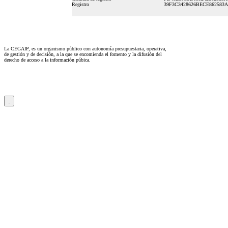
Registro
39F3C3428626BECE862583A
La CEGAIP, es un organismo público con autonomía presupuestaria, operativa,
de gestión y de decisión, a la que se encomienda el fomento y la difusión del
derecho de acceso a la información púbica.