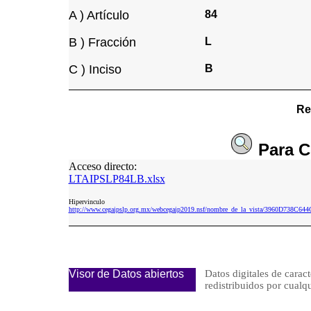
A ) Artículo
84
B ) Fracción
L
C ) Inciso
B
Re
Para
C
Acceso directo:
LTAIPSLP84LB.xlsx
Hipervinculo
http://www.cegaipslp.org.mx/webcegaip2019.nsf/nombre_de_la_vista/3960D738
Visor de Datos abiertos
Datos digitales de caract
redistribuidos por cu