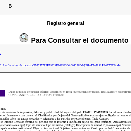
B
Registro general
Para
Consultar
el documento
x
ip2019.nsf/nombre_de_la_vista/3582577E9F79624E862583DA001286D6/$File/LTAIPSLP84XXIXB.xlsx
Datos digitales de caracter público, accesibles en linea, que pueden ser usados, reutilizados y redistribui
CONAIP/SNT/ACUERDO/EXT13/04/2016-08
CIÓN
ón de servicios de impresión, difusión y publicidad del sujeto obligado LTAIPSLP84XXIXB La información deriv
specíficamente y con base en el Clasificador por Objeto del Gasto aplicable a cada sujeto obligado, así como e
rmación sobre los gastos erogados y asignados a las partidas correspondientes. Tabla Campos
 se informa Fecha de término del periodo que se informa Función del sujeto obligado (catálogo) Área administrat
os) servicios (catálogo) Tipo de servicio Tipo de medio (catálogo) Descripción de unidad Tipo (catálogo) Nombre
mpaña o aviso institucional Objetivo institucional Objetivo de comunicación Costo por unidad Clave única de 