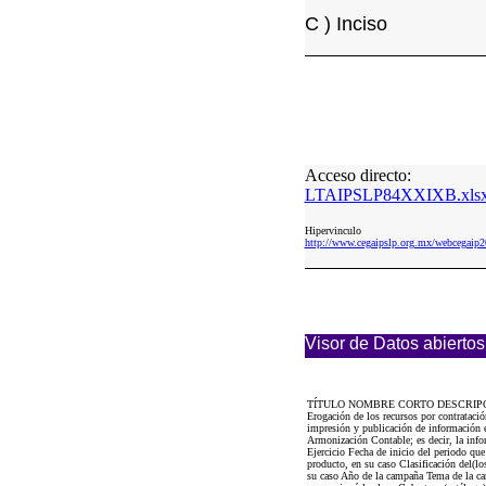
C ) Inciso
Acceso directo:
LTAIPSLP84XXIXB.xls
Hipervinculo
http://www.cegaipslp.org.mx/webcega
Visor de Datos abiertos
TÍTULO NOMBRE CORTO DESCRIP
Erogación de los recursos por contrataci
impresión y publicación de información e
Armonización Contable; es decir, la info
Ejercicio Fecha de inicio del periodo que
producto, en su caso Clasificación del(l
su caso Año de la campaña Tema de la ca