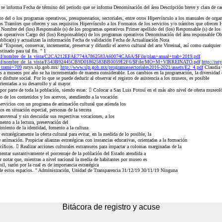
e se informa Fecha de término del periodo que se informa Denominación del área Descripción breve y clara de cad
del o los programas operativos, presupuestarios, sectoriales, entre otros Hipervínculo a los manuales de organ
los Tramites que ofrecen y sus requisitos Hipervínculo a los Formatos de los servicios y/o trámites que ofrecen
a Nombre del (los) Responsable (s) de los programas operativos Primer apellido del (los) Responsable (s) de lo
as operativos Cargo del (los) Responsable(s) de los programas operativos Denominación del área responsable Ob
ublica(n) y actualizan la información Fecha de validación Fecha de Actualización Nota
"Exponer, conservar, incrementar, preservar y difundir el acervo cultural del arte Virreinal, así como cualquier 
tinado para tal fin. " 1
nsf/nombre_de_la_vista/C2CA212EFAE774A7862583A60074CA6A/$File/plan+anual+trab+2019.pdf
9.nsf/nombre_de_la_vista/F543B92445CB9D01862583BB0059E2F6/$File/MO+M+VIRREINATO.pdf
http://rut
o_trami=709
rutys.slp.gob.mx/
http://www.slp.gob.mx/programassectoriales2016-2021/assets/E2_4.pdf
Claudia 
s a museos por año se ha incrementado de manera considerable. Los cambios en la programación, la diversidad de
disfrute social. Por lo que se puede deducir al observar el registro de asistencia a los museos, es posible
orientadas a su desarrollo y al mayor
or parte de toda la población, siendo estas:  Colocar a San Luis Potosí en el más alto nivel de oferta museol
 de los contenidos y los acervos, atendiendo a la vocación
servicios con un programa de animación cultural que atienda los
s en situación especial, personas de la tercera
ansversal y sin descuidar sus respectivas vocaciones, a los
mento a la lectura, preservación del
cimiento de la identidad, fomento a la cultura
estratégicamente la oferta cultural para evitar, en la medida de lo posible, la
 animación. Propiciar alianzas estratégicas con instancias educativas, orientadas a la formación
cíficos.  Realizar acciones culturales extramuros para impactar a colonias marginadas de la
entar sustantivamente el porcentaje de la población del Estado atendida a
r notar que, mientras a nivel nacional la media de habitantes por museo es
l, razón por la cual es de importancia estratégica
 de estos espacios. " Administración, Unidad de Transparencia 31/12/19 30/11/19 Ninguna
Bitácora de registro y acuse