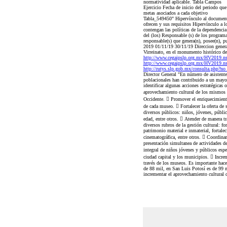
normatividad aplicable. Tabla Campos
Ejercicio Fecha de inicio del periodo qu
metas asociados a cada objetivo
Tabla_549450" Hipervínculo al documento 
ofrecen y sus requisitos Hipervínculo a 
contengan las políticas de la dependenci
del (los) Responsable (s) de los program
responsable(s) que genera(n), posee(n), p
2019 01/11/19 30/11/19 Direccion general 
Virreinato, en el monumento histórico des
http://www.cegaipslp.org.mx/HV2019.
http://www.cegaipslp.org.mx/HV201
http://rutys.slp.gob.mx/consulta.php?n
Director General "En número de asistente
poblacionales han contribuido a un mayor 
identificar algunas acciones estratégicas 
aprovechamiento cultural de los mismos p
Occidente.  Promover el enriquecimiento
de cada museo.  Fortalecer la oferta de 
diversos públicos: niños, jóvenes, público
edad, entre otros.  Atender de manera tr
diversos rubros de la gestión cultural: fo
patrimonio material e inmaterial, fortale
cinematográfica, entre otros.  Coordinar 
presentación simultanea de actividades de
integral de niños jóvenes y públicos espe
ciudad capital y los municipios.  Increm
través de los museos. Es importante hace
de 88 mil, en San Luis Potosí es de 99 mi
incrementar el aprovechamiento cultural