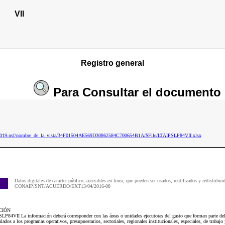
VII
Registro general
Para
Consultar
el documento
ip2019.nsf/nombre_de_la_vista/34F01504AE569D30862584C700654B1A/$File/LTAIPSLP84VII.xlsx
Datos digitales de caracter público, accesibles en linea, que pueden ser usados, reutilizados y redistribui
CONAIP/SNT/ACUERDO/EXT13/04/2016-08
CIÓN
LP84VII La información deberá corresponder con las áreas o unidades ejecutoras del gasto que forman parte del 
lados a los programas operativos, presupuestarios, sectoriales, regionales institucionales, especiales, de trabajo