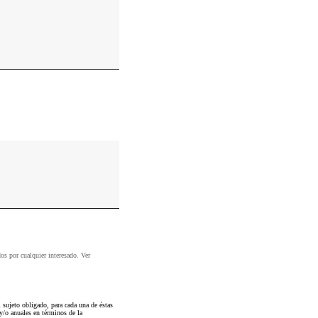
dos por cualquier interesado. Ver
sujeto obligado, para cada una de éstas
 y/o anuales en términos de la