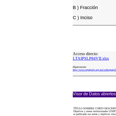
B ) Fracción
C ) Inciso
Acceso directo:
LTAIPSLP84VII.xlsx
Hipervinculo
http://www.cegaipslp.org.mx/webcega
Visor de Datos abiertos
TÍTULO NOMBRE CORTO DESCRIP
Objetivos y metas institucionales LTAIPS
se publicarán sus metas y objetivos vincu