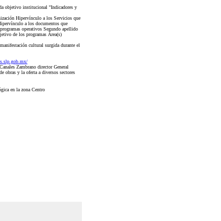
a objetivo institucional "Indicadores y
ización Hipervínculo a los Servicios que
 Hipervínculo a los documentos que
s programas operativos Segundo apellido
jetivo de los programas Área(s)
manifestación cultural surgida durante el
ys.slp.gob.mx/
Canales Zambrano director General
 obras y la oferta a diversos sectores
ógica en la zona Centro