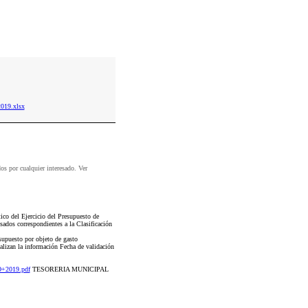
019.xlsx
dos por cualquier interesado. Ver
co del Ejercicio del Presupuesto de
ados correspondientes a la Clasificación
esupuesto por objeto de gasto
ualizan la información Fecha de validación
O+2019.pdf
TESORERIA MUNICIPAL