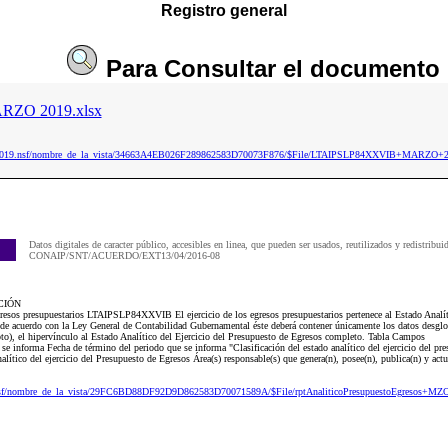
Registro general
Para
Consultar
el documento
ZO 2019.xlsx
aip2019.nsf/nombre_de_la_vista/34663A4EB026F289862583D70073F876/$File/LTAIPSLP84XXVIB+MARZO+2
Datos digitales de caracter público, accesibles en linea, que pueden ser usados, reutilizados y redistribui
CONAIP/SNT/ACUERDO/EXT13/04/2016-08
CIÓN
resos presupuestarios LTAIPSLP84XXVIB El ejercicio de los egresos presupuestarios pertenece al Estado Analíti
de acuerdo con la Ley General de Contabilidad Gubernamental éste deberá contener únicamente los datos desglos
o), el hipervínculo al Estado Analítico del Ejercicio del Presupuesto de Egresos completo. Tabla Campos
 se informa Fecha de término del periodo que se informa "Clasificación del estado analítico del ejercicio del pr
ítico del ejercicio del Presupuesto de Egresos Área(s) responsable(s) que genera(n), posee(n), publica(n) y act
nsf/nombre_de_la_vista/29FC6BD88DF92D9D862583D70071589A/$File/rptAnaliticoPresupuestoEgresos+MZ