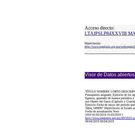
Acceso directo:
LTAIPSLP84XXVIB MAR
Hipervinculo
http://www.cegaipslp.org.mx/webceg
Visor de Datos abiertos
TÍTULO NOMBRE CORTO DESCRIP
Presupuesto asignado_Ejercicio de los eg
Egresos, generado de manera periódica y 
por Objeto del Gasto (Capítulo y Concept
Ejercicio Fecha de inicio del periodo que
Tabla_549896" Hipervínculo al Estado anal
Fecha de actualización Nota
2019 01/03/2019 31/03/2019 1
http://www.cegaipslp.org.mx/HV2019.
09/04/2019 09/04/2019