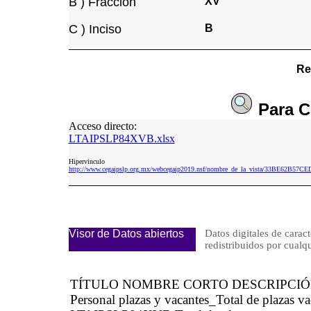
B ) Fracción
XV
C ) Inciso
B
Re
Para
C
Acceso directo:
LTAIPSLP84XVB.xlsx
Hipervinculo
http://www.cegaipslp.org.mx/webcegaip2019.nsf/nombre_de_la_vista/33BE62B5
Visor de Datos abiertos
Datos digitales de caract
redistribuidos por cu
TÍTULO NOMBRE CORTO DESCRIPCI
Personal plazas y vacantes_Total de plazas v