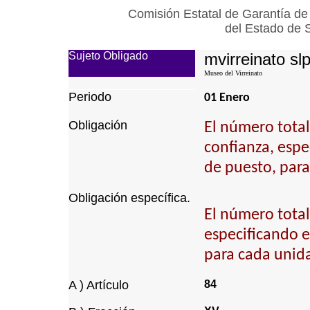
Comisión Estatal de Garantía de
del Estado de 
Sujeto Obligado
mvirreinato sl
Museo del Virreinato
Periodo
01 Enero
Obligación
El número total
confianza, espec
de puesto, para
Obligación específica.
El número total
especificando el
para cada unida
A ) Artículo
84