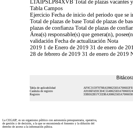
LTAIPSLP84XVB Total de plazas vacantes y o
Tabla Campos
Ejercicio Fecha de inicio del periodo que se
Total de plazas de base Total de plazas de ba
plazas de confianza Total de plazas de confia
Área(s) responsable(s) que genera(n), posee(n
validación Fecha de actualización Nota
2019 1 de Enero de 2019 31 de enero de 201
28 de febrero de 2019 31 de enero de 2019 
Bitácora
Tabla de aplicabilidad
AF0C315970788A59862583A700602FE
Carátula de registro
A9106FA93CB4C554862583A7006032
Registro
33BE62B57CEDBA30862583A7006038
La CEGAIP, es un organismo público con autonomía presupuestaria, operativa,
de gestión y de decisión, a la que se encomienda el fomento y la difusión del
derecho de acceso a la información púbica.