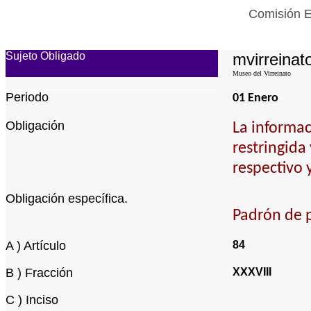
Comisión E
Sujeto Obligado
mvirreinato
Museo del Virreinato
Periodo
01 Enero
Obligación
La informac
restringida
respectivo 
Obligación específica.
Padrón de p
A ) Artículo
84
B ) Fracción
XXXVIII
C ) Inciso