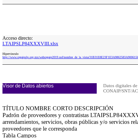
Acceso directo:
LTAIPSLP84XXXVIII.xlsx
Hipervinculo
http://www.cegaipslp.org.mx/webcegaip2019.nsf/nombre_de_la_vista/31B31E8E23F1E3A9862583A90061
Visor de Datos abiertos
Datos digitales de
CONAIP/SNT/AC
TÍTULO NOMBRE CORTO DESCRIPCIÓN
Padrón de proveedores y contratistas LTAIPSLP84XXXVIII L
arrendamientos, servicios, obras públicas y/o servicios re
proveedores que le corresponda
Tabla Campos