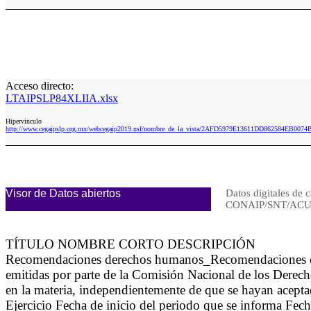
Acceso directo:
LTAIPSLP84XLIIA.xlsx
Hipervinculo
http://www.cegaipslp.org.mx/webcegaip2019.nsf/nombre_de_la_vista/2AFD5979E13611DD862584EB0074
Visor de Datos abiertos
Datos digitales de c
CONAIP/SNT/ACU
TÍTULO NOMBRE CORTO DESCRIPCIÓN
Recomendaciones derechos humanos_Recomendaciones d
emitidas por parte de la Comisión Nacional de los Derec
en la materia, independientemente de que se hayan acepta
Ejercicio Fecha de inicio del periodo que se informa Fech