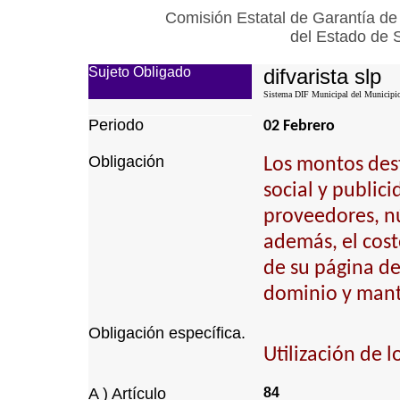
Comisión Estatal de Garantía de
del Estado de 
Sujeto Obligado
difvarista slp
Sistema DIF Municipal del Municipio 
Periodo
02 Febrero
Obligación
Los montos dest
social y public
proveedores, n
además, el cost
de su página de 
dominio y mant
Obligación específica.
Utilización de l
A ) Artículo
84