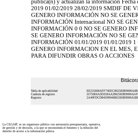
publica(n) y actualizan la información Fecha
2019 01/02/2019 28/02/2019 SMDIF DE VI
GENERO INFORMACIÓN NO SE GENER
INFORMACIÓN Internacional NO SE G
INFORMACIÓN 0 0 NO SE GENERO I
SE GENERO INFORMACIÓN NO SE GE
INFORMACIÓN 01/01/2019 01/01/2019 1
GENERO INFORMACION EN EL MES, E
PARA DIFUNDIR OBRAS O ACCIONES
Bitácora
Tabla de aplicabilidad
EE225668AFF74EEC862583B9000A4B
Carátula de registro
55750E6A3D328AA2862583B9000A54
Registro
2A49FDCD84599940862583B9000A5B
La CEGAIP, es un organismo público con autonomía presupuestaria, operativa,
de gestión y de decisión, a la que se encomienda el fomento y la difusión del
derecho de acceso a la información púbica.