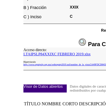
B ) Fracción
XXIX
C ) Inciso
C
Re
Para
C
Acceso directo:
LTAIPSLP84XXIXC FEBRERO 2019.xlsx
Hipervinculo
http://www.cegaipslp.org.mx/webcegaip2019.nsf/nombre_de_la_vista/2A49FD
Visor de Datos abiertos
Datos digitales de caract
redistribuidos por cu
TÍTULO NOMBRE CORTO DESCRIPCI