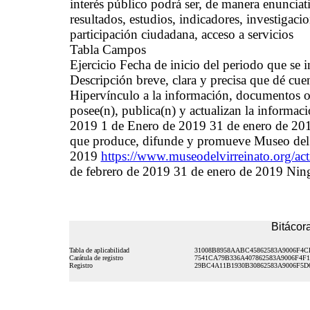
interés público podrá ser, de manera enunciati
resultados, estudios, indicadores, investigac
participación ciudadana, acceso a servicios
Tabla Campos
Ejercicio Fecha de inicio del periodo que se
Descripción breve, clara y precisa que dé cue
Hipervínculo a la información, documentos o 
posee(n), publica(n) y actualizan la informac
2019 1 de Enero de 2019 31 de enero de 201
que produce, difunde y promueve Museo del V
2019
https://www.museodelvirreinato.org/act
de febrero de 2019 31 de enero de 2019 Nin
Bitácora
Tabla de aplicabilidad
31008B8958AABC45862583A9006F4C
Carátula de registro
7541CA79B336A407862583A9006F4F1
Registro
29BC4A11B1930B30862583A9006F5D