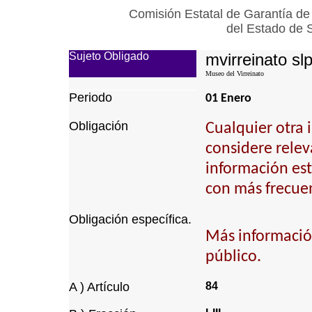
Comisión Estatal de Garantía de
del Estado de 
Sujeto Obligado
mvirreinato sl
Museo del Virreinato
Periodo
01 Enero
Obligación
Cualquier otra 
considere relev
información est
con más frecuen
Obligación específica.
Más informació
público.
A ) Artículo
84