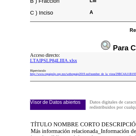
B ) Fracción
LIII
C ) Inciso
A
Re
Para
C
Acceso directo:
LTAIPSLP84LIIIA.xlsx
Hipervinculo
http://www.cegaipslp.org.mx/webcegaip2019.nsf/nombre_de_la_vista/29BC4A11B
Visor de Datos abiertos
Datos digitales de caract
redistribuidos por cu
TÍTULO NOMBRE CORTO DESCRIPCI
Más información relacionada_Información d