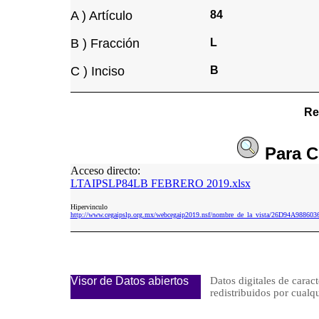
A ) Artículo
84
B ) Fracción
L
C ) Inciso
B
Re
Para
C
Acceso directo:
LTAIPSLP84LB FEBRERO 2019.xlsx
Hipervinculo
http://www.cegaipslp.org.mx/webcegaip2019.nsf/nombre_de_la_vista/26D94A9
Visor de Datos abiertos
Datos digitales de caract
redistribuidos por cu