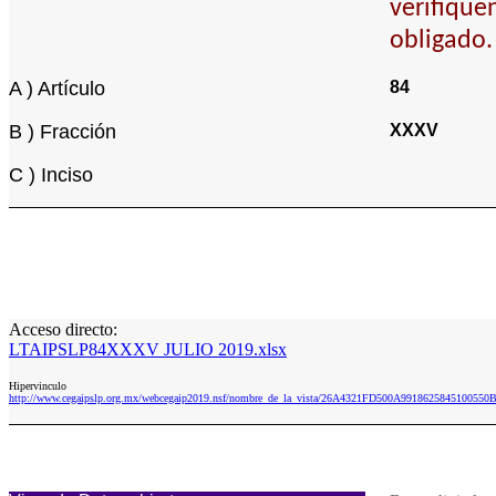
verifique
obligado.
A ) Artículo
84
B ) Fracción
XXXV
C ) Inciso
Acceso directo:
LTAIPSLP84XXXV JULIO 2019.xlsx
Hipervinculo
http://www.cegaipslp.org.mx/webcegaip2019.nsf/nombre_de_la_vista/26A4321FD500A9918625845100