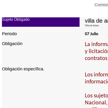
Comisi
Sujeto Obligado
villa de a
Villa de Arista
Periodo
07 Julio
Obligación
La inform
y licitaci
contratos
Obligación específica.
Los infor
informaci
Los sujet
Nacional,