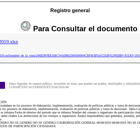
Registro general
Para
Consultar
el documento
019.xlsx
aip2019.nsf/nombre_de_la_vista/246EDF9EEABC54AD862584500064CBFB/$File/LTAIPSLP85IIH+JULIO+2019
Datos digitales de caracter público, accesibles en linea, que pueden ser usados, reutilizados y redistribui
CONAIP/SNT/ACUERDO/EXT13/04/2016-08
CIÓN
ciudadana en los procesos de elaboración, implementación, evaluación de políticas públicas y toma de decisio
n los procesos de elaboración, implementación, evaluación de políticas públicas y toma de decisiones. Tabla C
e se informa Fecha de término del periodo que se informa Nombre del consejo u organismo de participación ciud
antes citados Las atribuciones de los consejos u organismos Área(s) responsable(s) que genera(n), posee(n), pub
a
SE GENERO NO SE GENERO NO SE GENERO COORDINACIÓN GENERAL 08/08/2019 08/08/2019 NO SE
EJOS DE PARTICIPACIÓN CIUDADANA