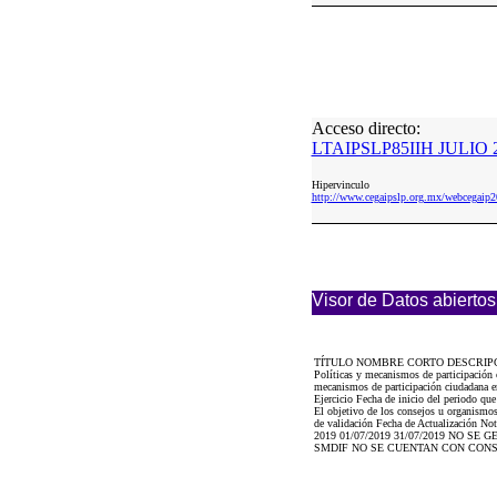
Acceso directo:
LTAIPSLP85IIH JULIO 2
Hipervinculo
http://www.cegaipslp.org.mx/webceg
Visor de Datos abiertos
TÍTULO NOMBRE CORTO DESCRIP
Políticas y mecanismos de participación 
mecanismos de participación ciudadana e
Ejercicio Fecha de inicio del periodo qu
El objetivo de los consejos u organismos 
de validación Fecha de Actualización Not
2019 01/07/2019 31/07/2019 NO 
SMDIF NO SE CUENTAN CON CONS