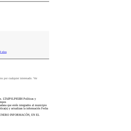
.xlsx
dos por cualquier interesado. Ver
nes. LTAIPSLP85IIH Políticas y
ampos
adana que estén integrados al municipio
lica(n) y actualizan la información Fecha
 GENERO INFORMACÓN, EN EL