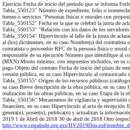
Ejercicio Fecha de inicio del periodo que se informa Fech
Tabla_550123" Número de expediente, folio o nomenclatura
bienes o servicios "Personas físicas o morales con proposi
Tabla_550152" Fecha en la que se celebró la junta de aclar
Tabla_550153" "Relación con los datos de los servidores p
Tabla_550154" Hipervínculo al fallo de la junta de acla
al (los) dictámenes, en su caso Nombre(s) del contratista
contratista o proveedor RFC de la persona física o moral c
responsable de su ejecución Número que identifique al c
(MXN) Monto mínimo, con impuestos incluidos, en su ca
pago Objeto del contrato Fecha de inicio del plazo de en
versión pública, en su caso Hipervínculo al comunicado 
Tabla_550155" Origen de los recursos públicos (catálogo)
su caso Breve descripción de la obra pública, en su caso 
realización de las obras públicas, en su caso Etapa de la
Tabla_550156" Mecanismos de vigilancia y supervisión de 
financiero, en su caso Hipervínculo al acta de recepción f
genera(n), posee(n), publica(n) y actualizan la informaci
2019 1 de Abril de 2018 30 de abril de 2018 Otro (especif
http://www.cegaipslp.org.mx/HV2019Dos.nsf/nombre_