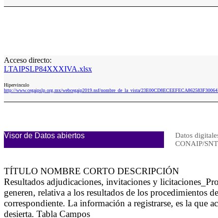
Acceso directo:
LTAIPSLP84XXXIVA.xlsx
Hipervinculo
http://www.cegaipslp.org.mx/webcegaip2019.nsf/nombre_de_la_vista/23E00CD8ECEEFECA862583F300
Visor de Datos abiertos
Datos digitale
CONAIP/SNT
TÍTULO NOMBRE CORTO DESCRIPCIÓN
Resultados adjudicaciones, invitaciones y licitaciones
generen, relativa a los resultados de los procedimientos de
correspondiente. La información a registrarse, es la que a
desierta. Tabla Campos