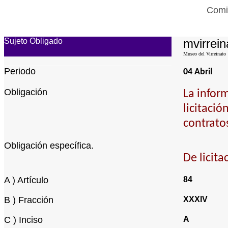
Comis
Sujeto Obligado
mvirrein
Museo del Virreinato
Periodo
04 Abril
Obligación
La infor
licitació
contrato
Obligación específica.
De licita
A ) Artículo
84
B ) Fracción
XXXIV
C ) Inciso
A