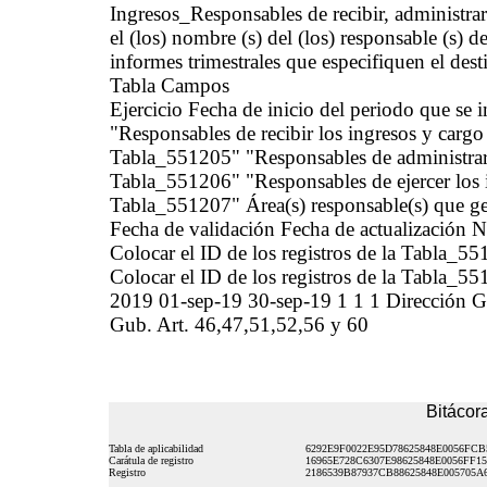
Ingresos_Responsables de recibir, administr
el (los) nombre (s) del (los) responsable (s) de
informes trimestrales que especifiquen el dest
Tabla Campos
Ejercicio Fecha de inicio del periodo que se
"Responsables de recibir los ingresos y cargo
Tabla_551205" "Responsables de administrar 
Tabla_551206" "Responsables de ejercer los 
Tabla_551207" Área(s) responsable(s) que gen
Fecha de validación Fecha de actualización N
Colocar el ID de los registros de la Tabla_5
Colocar el ID de los registros de la Tabla_5
2019 01-sep-19 30-sep-19 1 1 1 Dirección
Gub. Art. 46,47,51,52,56 y 60
Bitácora
Tabla de aplicabilidad
6292E9F0022E95D78625848E0056FCB
Carátula de registro
16965E728C6307E98625848E0056FF15
Registro
2186539B87937CB88625848E005705A