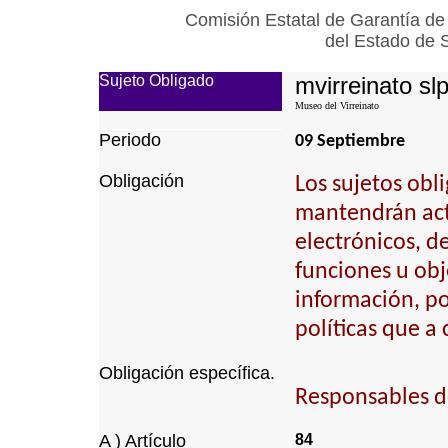
Comisión Estatal de Garantía de
del Estado de 
Sujeto Obligado
mvirreinato sl
Museo del Virreinato
Periodo
09 Septiembre
Obligación
Los sujetos obl
mantendrán actu
electrónicos, d
funciones u obj
información, p
políticas que a
Obligación específica.
Responsables de 
A ) Artículo
84