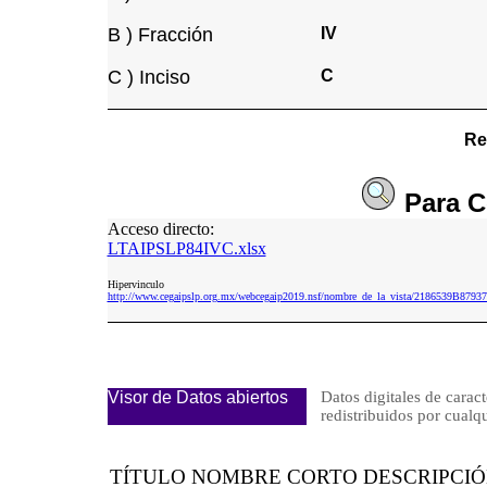
B ) Fracción
IV
C ) Inciso
C
Re
Para
C
Acceso directo:
LTAIPSLP84IVC.xlsx
Hipervinculo
http://www.cegaipslp.org.mx/webcegaip2019.nsf/nombre_de_la_vista/2186539B8
Visor de Datos abiertos
Datos digitales de caract
redistribuidos por cu
TÍTULO NOMBRE CORTO DESCRIPCI