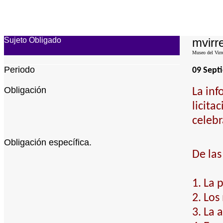
Sujeto Obligado
mvirre
Museo del Virr
Periodo
09 Sept
Obligación
La inf
licita
celebr
Obligación específica.
De las
1. La 
2. Los
3. La 