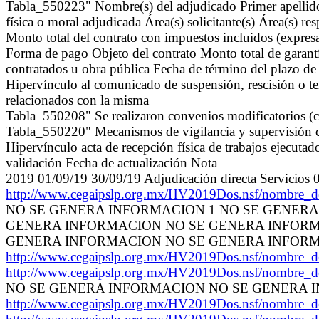
Tabla_550223" Nombre(s) del adjudicado Primer apellido
física o moral adjudicada Área(s) solicitante(s) Área(s) r
Monto total del contrato con impuestos incluidos (expr
Forma de pago Objeto del contrato Monto total de garantía
contratados u obra pública Fecha de término del plazo de 
Hipervínculo al comunicado de suspensión, rescisión o ter
relacionados con la misma
Tabla_550208" Se realizaron convenios modificatorios (ca
Tabla_550220" Mecanismos de vigilancia y supervisión con
Hipervínculo acta de recepción física de trabajos ejecuta
validación Fecha de actualización Nota
2019 01/09/19 30/09/19 Adjudicación directa Serv
http://www.cegaipslp.org.mx/HV2019Dos.nsf/nombre_
NO SE GENERA INFORMACION 1 NO SE GENER
GENERA INFORMACION NO SE GENERA INFORMACIO
GENERA INFORMACION NO SE GENERA INFORMACI
http://www.cegaipslp.org.mx/HV2019Dos.nsf/nombre_
http://www.cegaipslp.org.mx/HV2019Dos.nsf/nombre_
NO SE GENERA INFORMACION NO SE GENERA 
http://www.cegaipslp.org.mx/HV2019Dos.nsf/nombre_