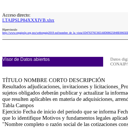
Acceso directo:
LTAIPSLP84XXXIVB.xlsx
Hipervinculo
http://www.cegaipslp.org.mx/webcegaip2019.nsf/nombre_de_la_vista/1D476376C665A8D08625848E006
Visor de Datos abiertos
Datos digi
CONAIP/
TÍTULO NOMBRE CORTO DESCRIPCIÓN
Resultados adjudicaciones, invitaciones y licitaciones_
sujetos obligados deberán publicar y actualizar la informa
que resulten aplicables en materia de adquisiciones, arren
Tabla Campos
Ejercicio Fecha de inicio del periodo que se informa Fec
que lo identifique Motivos y fundamentos legales aplicados
"Nombre completo o razón social de las cotizaciones con