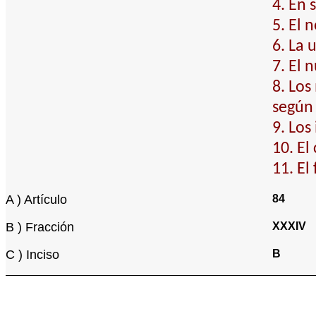
4. En 
5. El 
6. La 
7. El 
8. Los
según
9. Los
10. El
11. El
A ) Artículo
84
B ) Fracción
XXXIV
C ) Inciso
B