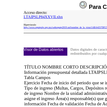
Para
C
Acceso directo:
LTAIPSLP84XXVII.xlsx
Hipervinculo
http://www.cegaipslp.org.mx/webcegaip2019.nsf/nombre_de_la_vista/1ABA4257
Visor de Datos abiertos
Datos digitales de caract
redistribuidos por cu
TÍTULO NOMBRE CORTO DESCRIPCI
Información presupuestal detallada LTAIPSL
Tabla Campos
Ejercicio Fecha de inicio del periodo que se
Tipo de ingreso (Multas, Cargos, Depósitos r
de ingreso Nombre de la unidad administrativa
asigne el ingreso Área(s) responsable(s) que g
información Fecha de validación Fecha de Ac