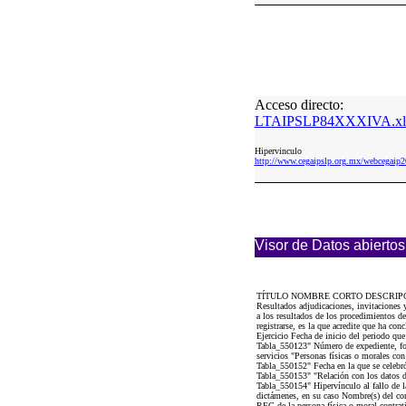
Acceso directo:
LTAIPSLP84XXXIVA.xl
Hipervinculo
http://www.cegaipslp.org.mx/webcega
Visor de Datos abiertos
TÍTULO NOMBRE CORTO DESCRIP
Resultados adjudicaciones, invitaciones
a los resultados de los procedimientos de
registrarse, es la que acredite que ha con
Ejercicio Fecha de inicio del periodo qu
Tabla_550123" Número de expediente, foli
servicios "Personas físicas o morales con
Tabla_550152" Fecha en la que se celebró 
Tabla_550153" "Relación con los datos de 
Tabla_550154" Hipervínculo al fallo de l
dictámenes, en su caso Nombre(s) del cont
RFC de la persona física o moral contrati