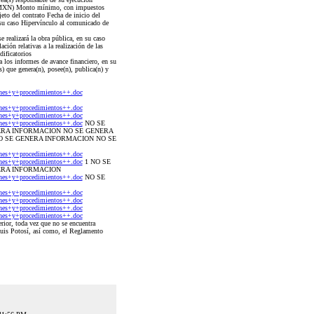
s (MXN) Monto mínimo, con impuestos
to del contrato Fecha de inicio del
 su caso Hipervínculo al comunicado de
 realizará la obra pública, en su caso
ión relativas a la realización de las
dificatorios
 los informes de avance financiero, en su
s) que genera(n), posee(n), publica(n) y
nes+y+procedimientos++.doc
nes+y+procedimientos++.doc
nes+y+procedimientos++.doc
nes+y+procedimientos++.doc
NO SE
ERA INFORMACION NO SE GENERA
NO SE GENERA INFORMACION NO SE
nes+y+procedimientos++.doc
nes+y+procedimientos++.doc
1 NO SE
ERA INFORMACION
nes+y+procedimientos++.doc
NO SE
nes+y+procedimientos++.doc
nes+y+procedimientos++.doc
nes+y+procedimientos++.doc
nes+y+procedimientos++.doc
rior, toda vez que no se encuentra
Luis Potosí, así como, el Reglamento