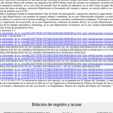
ha del contrato Monto del contrato sin impuestos (en MXN) Monto total del contrato con impuestos incluido
 impuestos incluidos, en su caso Tipo de moneda Tipo de cambio de referencia, en su caso Forma de pago Obje
rmino del plazo de entrega o ejecución Hipervínculo al documento del contrato y anexos, en versión pública, en
estal de acuerdo con el COG
licos (catálogo) Fuente de financiamiento Tipo de fondo de participación o aportación respectiva Lugar donde se
su caso Hipervínculo a los estudios de impacto urbano y ambiental, en su caso Observaciones dirigidas a la poblac
bra pública y/o servicio de la misma (catálogo) Se realizaron convenios modificatorios (catálogo) "Convenios mo
 supervisión de la ejecución, en su caso Hipervínculo a informes de avances físicos, en su caso Hipervínculo a
sica de los trabajos ejecutados u homóloga, en su caso Hipervínculo al finiquito, en su caso Área(s) responsable(
ación Fecha de actualización Nota
) Servicios 1 0
os.nsf/nombre_de_la_vista/0E2AFF70F8C47076862583DA00146699/$File/34A+link+adjudicaciones+licitacio
ION 1 30/06/2019 1 1
os.nsf/nombre_de_la_vista/0E2AFF70F8C47076862583DA00146699/$File/34A+link+adjudicaciones+licitacio
os.nsf/nombre_de_la_vista/0E2AFF70F8C47076862583DA00146699/$File/34A+link+adjudicaciones+licitacio
os.nsf/nombre_de_la_vista/0E2AFF70F8C47076862583DA00146699/$File/34A+link+adjudicaciones+licitacio
ERA INFORMACION NO SE GENERA INFORMACION NO SE GENERA INFORMACION NO SE GEN
RMACION NO SE GENERA INFORMACION NO SE GENERA INFORMACION 0 30/06/2019 0 0 0 0 
RA INFORMACION NO SE GENERA INFORMACION 30/06/2019 30/06/2019
os.nsf/nombre_de_la_vista/0E2AFF70F8C47076862583DA00146699/$File/34A+link+adjudicaciones+licitacio
os.nsf/nombre_de_la_vista/0E2AFF70F8C47076862583DA00146699/$File/34A+link+adjudicaciones+licitacio
NERA INFORMACION NO SE GENERA INFORMACION NO SE GENERA INFORMACION NO SE GEN
os.nsf/nombre_de_la_vista/0E2AFF70F8C47076862583DA00146699/$File/34A+link+adjudicaciones+licitacio
ERA INFORMACION NO SE GENERA INFORMACION 1 NO SE GENERA INFORMACION
os.nsf/nombre_de_la_vista/0E2AFF70F8C47076862583DA00146699/$File/34A+link+adjudicaciones+licitacio
os.nsf/nombre_de_la_vista/0E2AFF70F8C47076862583DA00146699/$File/34A+link+adjudicaciones+licitacio
os.nsf/nombre_de_la_vista/0E2AFF70F8C47076862583DA00146699/$File/34A+link+adjudicaciones+licitacio
os.nsf/nombre_de_la_vista/0E2AFF70F8C47076862583DA00146699/$File/34A+link+adjudicaciones+licitacio
31/12/19 30/11/19 “La información relativa a esta fracción, no es generada por El Museo del Virreinato, lo ante
ades de conformidad con el artículo 41 BIS de la Ley Orgánica de la Administración Pública del Estado de San 
ra el Estado y Municipios de San Luis Potosí y su Reglamento, Decreto de Creación del Museo del Virreinato.”
Bitácora de registro y acuse