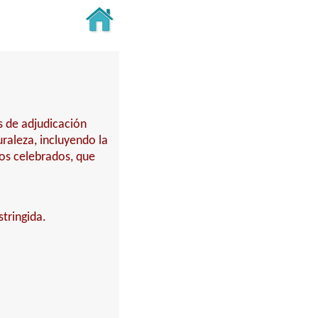
s de adjudicación
turaleza, incluyendo la
tos celebrados, que
stringida.