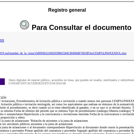
Registro general
Para
Consultar
el documento
sx
ip2019.nsf/nombre_de_la_vista/1580938A31002639862584CB0066B76D/$File/LTAIPSLP84XXXIVA.xlsx
Datos digitales de caracter público, accesibles en linea, que pueden ser usados, reutilizados y redistribui
CONAIP/SNT/ACUERDO/EXT13/04/2016-08
CIÓN
 y licitaciones_Procedimientos de licitación pública e invitación a cuando menos tres personas LTAIPSLP84XXX
 licitación pública e invitación restringida, así como los equivalentes que realizan en términos de la normativi
cluido el procedimiento, es decir cuando ya se tiene identificado al ganador, o en su caso si se declaró desierta.
e se informa Fecha de término del periodo que se informa Tipo de procedimiento (catálogo) Materia (catálogo) "P
o o nomenclatura Hipervínculo a la convocatoria o invitaciones emitidas Fecha de la convocatoria o invitación
 proposición u oferta
la junta de aclaraciones "Relación de asistentes a la junta de aclaraciones
los servidores públicos asistentes a la junta de aclaraciones
a junta de aclaraciones o al documento correspondiente Hipervínculo al documento donde conste la presentación 
ratista o proveedor Primer apellido del contratista o proveedor Segundo apellido del contratista o proveedor Ra
sta o proveedor Descripción de las razones que justifican su elección Área(s) solicitante Área(s) contratante(s) Á