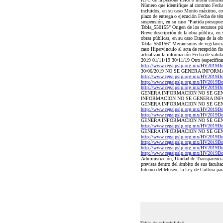
Número que identifique al contrato Fec
incluidos, en su caso Monto máximo, con
plazo de entrega o ejecución Fecha de té
suspensión, en su caso "Partida presupu
Tabla_550155" Origen de los recursos púb
Breve descripción de la obra pública, en 
obras públicas, en su caso Etapa de la o
Tabla_550156" Mecanismos de vigilancia y
caso Hipervínculo al acta de recepción fí
actualizan la información Fecha de valid
2019 01/11/19 30/11/19 Otro (especificar
http://www.cegaipslp.org.mx/HV2019D
30/06/2019 NO SE GENERA INFORMAC
http://www.cegaipslp.org.mx/HV2019D
http://www.cegaipslp.org.mx/HV2019D
http://www.cegaipslp.org.mx/HV2019D
GENERA INFORMACION NO SE GEN
INFORMACION NO SE GENERA INFO
GENERA INFORMACION NO SE GENE
http://www.cegaipslp.org.mx/HV2019D
http://www.cegaipslp.org.mx/HV2019D
GENERA INFORMACION NO SE GE
http://www.cegaipslp.org.mx/HV2019D
GENERA INFORMACION NO SE GEN
http://www.cegaipslp.org.mx/HV2019D
http://www.cegaipslp.org.mx/HV2019D
http://www.cegaipslp.org.mx/HV2019D
http://www.cegaipslp.org.mx/HV2019D
Administración, Unidad de Transparencia 
prevista dentro del ámbito de sus facult
Interno del Museo, la Ley de Cultura pa