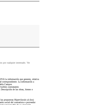
dos por cualquier interesado. Ver
IVA La información que generen, relativa
dad correspondiente. La información a
 Tabla Campos
osibles contratantes
 Descripción de las obras, bienes o
las propuestas Hipervínculo al (los)
zón social del contratista o proveedor
rea(s) responsable de su ejecución