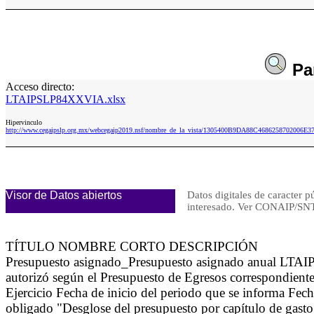
Pa
Acceso directo:
LTAIPSLP84XXVIA.xlsx
Hipervinculo
http://www.cegaipslp.org.mx/webcegaip2019.nsf/nombre_de_la_vista/1305400B9DA88C4686258702006E
Visor de Datos abiertos
Datos digitales de caracter p
interesado. Ver CONAIP/
TÍTULO NOMBRE CORTO DESCRIPCIÓN
Presupuesto asignado_Presupuesto asignado anual LTAIP
autorizó según el Presupuesto de Egresos correspondiente
Ejercicio Fecha de inicio del periodo que se informa Fec
obligado "Desglose del presupuesto por capítulo de gasto