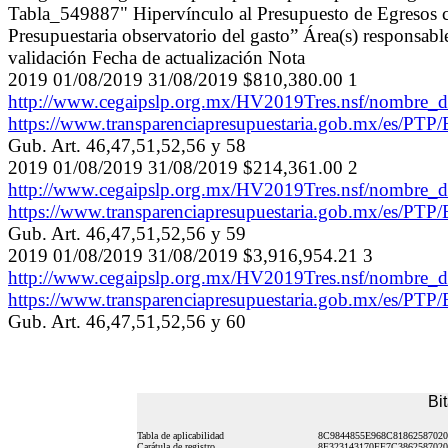
Tabla_549887" Hipervínculo al Presupuesto de Egresos co
Presupuestaria observatorio del gasto” Área(s) responsabl
validación Fecha de actualización Nota
2019 01/08/2019 31/08/2019 $810,380.00 1
http://www.cegaipslp.org.mx/HV2019Tres.nsf/nombre
https://www.transparenciapresupuestaria.gob.mx/es/PTP/
Gub. Art. 46,47,51,52,56 y 58
2019 01/08/2019 31/08/2019 $214,361.00 2
http://www.cegaipslp.org.mx/HV2019Tres.nsf/nombre
https://www.transparenciapresupuestaria.gob.mx/es/PTP/
Gub. Art. 46,47,51,52,56 y 59
2019 01/08/2019 31/08/2019 $3,916,954.21 3
http://www.cegaipslp.org.mx/HV2019Tres.nsf/nombre
https://www.transparenciapresupuestaria.gob.mx/es/PTP/
Gub. Art. 46,47,51,52,56 y 60
Bi
Tabla de aplicabilidad
8C9844855E968C8186258702
Carátula de registro
8F323143170FF7C386258702