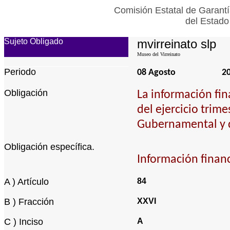
Comisión Estatal de Garantí
del Estado
Sujeto Obligado
mvirreinato slp
Museo del Virreinato
Periodo
08 Agosto
2
Obligación
La información fin
del ejercicio trim
Gubernamental y 
Obligación específica.
Información finan
A ) Artículo
84
B ) Fracción
XXVI
C ) Inciso
A