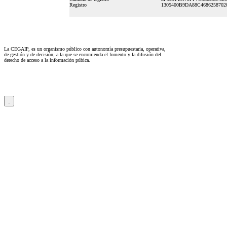
Registro
1305400B9DA88C4686258702
La CEGAIP, es un organismo público con autonomía presupuestaria, operativa,
de gestión y de decisión, a la que se encomienda el fomento y la difusión del
derecho de acceso a la información púbica.