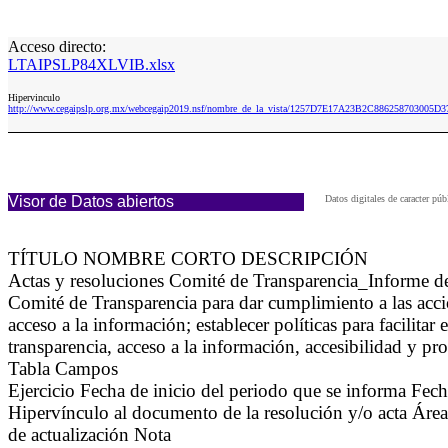
Acceso directo:
LTAIPSLP84XLVIB.xlsx
Hipervinculo
http://www.cegaipslp.org.mx/webcegaip2019.nsf/nombre_de_la_vista/1257D7E17A23B2C886258703005D
Visor de Datos abiertos
Datos digitales de caracter p
TÍTULO NOMBRE CORTO DESCRIPCIÓN
Actas y resoluciones Comité de Transparencia_Informe 
Comité de Transparencia para dar cumplimiento a las accio
acceso a la información; establecer políticas para facilita
transparencia, acceso a la información, accesibilidad y pr
Tabla Campos
Ejercicio Fecha de inicio del periodo que se informa Fech
Hipervínculo al documento de la resolución y/o acta Área(
de actualización Nota