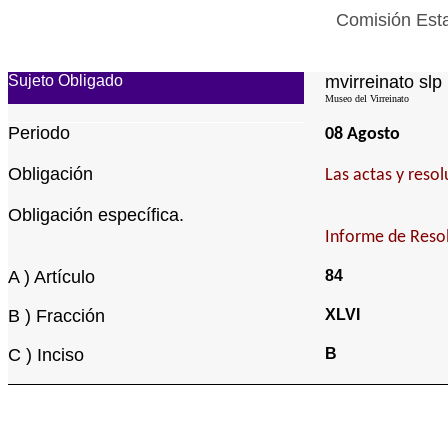
Comisión Esta
Sujeto Obligado
mvirreinato slp
Museo del Virreinato
Periodo
08 Agosto
Obligación
Las actas y reso
Obligación específica.
Informe de Resol
A ) Artículo
84
B ) Fracción
XLVI
C ) Inciso
B