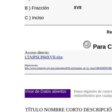
B ) Fracción
XVII
C ) Inciso
Re
Para
C
Acceso directo:
LTAIPSLP84XVII.xlsx
Hipervinculo
http://www.cegaipslp.org.mx/webcegaip2019.nsf/nombre_de_la_vista/10B356DD
Visor de Datos abiertos
Datos digitales de caract
redistribuidos por cu
TÍTULO NOMBRE CORTO DESCRIPCI