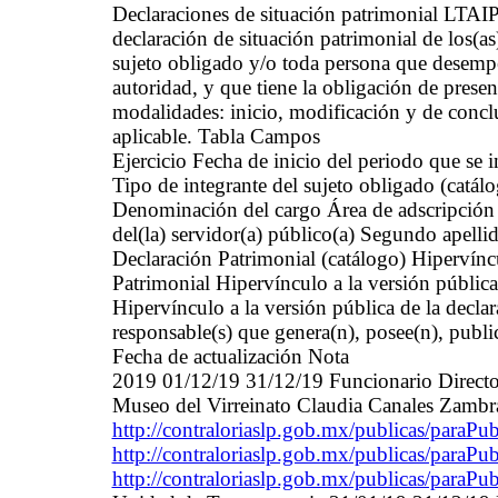
Declaraciones de situación patrimonial LTAI
declaración de situación patrimonial de los(as
sujeto obligado y/o toda persona que desemp
autoridad, y que tiene la obligación de presen
modalidades: inicio, modificación y de concl
aplicable. Tabla Campos
Ejercicio Fecha de inicio del periodo que se
Tipo de integrante del sujeto obligado (catá
Denominación del cargo Área de adscripción N
del(la) servidor(a) público(a) Segundo apellid
Declaración Patrimonial (catálogo) Hipervíncu
Patrimonial Hipervínculo a la versión pública d
Hipervínculo a la versión pública de la declara
responsable(s) que genera(n), posee(n), publi
Fecha de actualización Nota
2019 01/12/19 31/12/19 Funcionario Director
Museo del Virreinato Claudia Canales Zambr
http://contraloriaslp.gob.mx/publicas/paraP
http://contraloriaslp.gob.mx/publicas/paraP
http://contraloriaslp.gob.mx/publicas/paraP