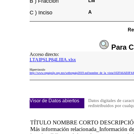
B ) Fracción
LIII
C ) Inciso
A
Re
Para
C
Acceso directo:
LTAIPSLP84LIIIA.xlsx
Hipervinculo
http://www.cegaipslp.org.mx/webcegaip2019.nsf/nombre_de_la_vista/102FA6AE0
Visor de Datos abiertos
Datos digitales de caract
redistribuidos por cu
TÍTULO NOMBRE CORTO DESCRIPCI
Más información relacionada_Información d