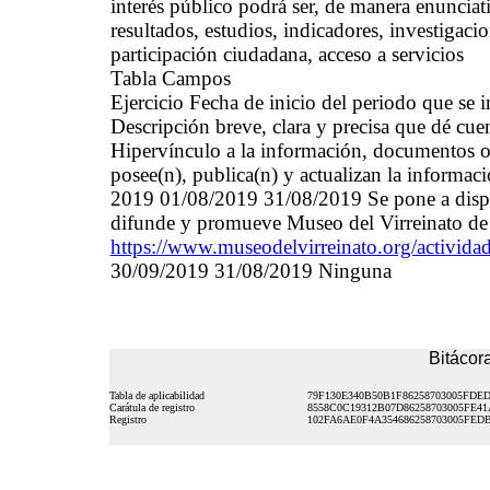
interés público podrá ser, de manera enunciati
resultados, estudios, indicadores, investigac
participación ciudadana, acceso a servicios
Tabla Campos
Ejercicio Fecha de inicio del periodo que se
Descripción breve, clara y precisa que dé cue
Hipervínculo a la información, documentos o 
posee(n), publica(n) y actualizan la informac
2019 01/08/2019 31/08/2019 Se pone a dispo
difunde y promueve Museo del Virreinato de
https://www.museodelvirreinato.org/actividad
30/09/2019 31/08/2019 Ninguna
Bitácora
Tabla de aplicabilidad
79F130E340B50B1F86258703005FDE
Carátula de registro
8558C0C19312B07D86258703005FE41
Registro
102FA6AE0F4A354686258703005FED