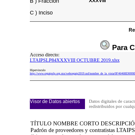
B ) Fracción
XXXVIII
C ) Inciso
Re
Para
C
Acceso directo:
LTAIPSLP84XXXVIII OCTUBRE 2019.xlsx
Hipervinculo
http://www.cegaipslp.org.mx/webcegaip2019.nsf/nombre_de_la_vista/0F46468
Visor de Datos abiertos
Datos digitales de caract
redistribuidos por cu
TÍTULO NOMBRE CORTO DESCRIPCI
Padrón de proveedores y contratistas LTAIP