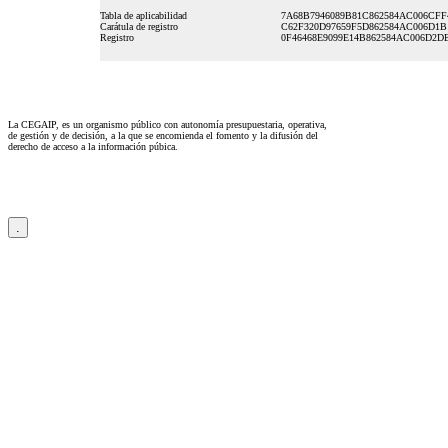
Tabla de aplicabilidad
7A68B7946089B81C862584AC006CFF
Carátula de registro
C62F320D97659F5D862584AC006D1B
Registro
0F46468E9099E14B862584AC006D2D
La CEGAIP, es un organismo público con autonomía presupuestaria, operativa,
de gestión y de decisión, a la que se encomienda el fomento y la difusión del
derecho de acceso a la información púbica.