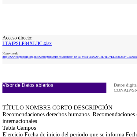
Acceso directo:
LTAIPSLP84XLIIC.xlsx
Hipervinculo
http://www.cegaipslp.org.mx/webcegaip2019.nsf/nombre_de_la_vista/0E00AF18D41D7DDB862584CB006
Visor de Datos abiertos
Datos digita
CONAIP/SN
TÍTULO NOMBRE CORTO DESCRIPCIÓN
Recomendaciones derechos humanos_Recomendaciones de 
internacionales
Tabla Campos
Ejercicio Fecha de inicio del periodo que se informa Fe