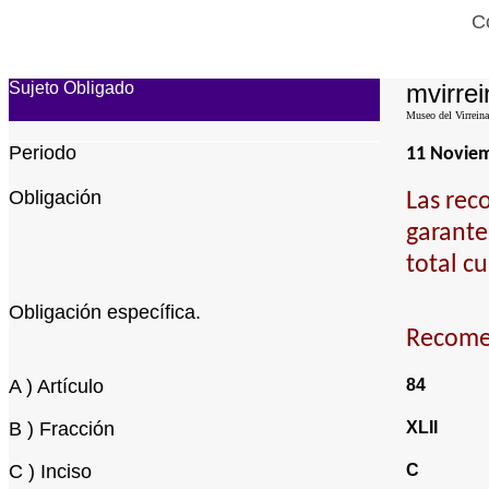
C
Sujeto Obligado
mvirrei
Museo del Virreina
Periodo
11 Novie
Obligación
Las rec
garante
total c
Obligación específica.
Recomen
A ) Artículo
84
B ) Fracción
XLII
C ) Inciso
C