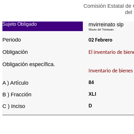
Comisión Estatal de 
del
Sujeto Obligado
mvirreinato slp
Museo del Virreinato
Periodo
02 Febrero
Obligación
El inventario de bie
Obligación específica.
Inventario de bienes
A ) Artículo
84
B ) Fracción
XLI
C ) Inciso
D