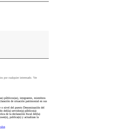
dos por cualquier interesado. Ver
as) públicos(as), integrantes, miembros
claración de situación patrimonial en sus
ve o nivel del puesto Denominación del
o del(la) servidor(a) público(a)
ca de la declaración fiscal del(la)
osee(n), publica(n) y actualizan la
.xlsx