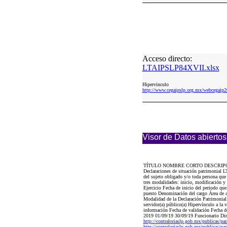
Acceso directo:
LTAIPSLP84XVII.xlsx
Hipervinculo
http://www.cegaipslp.org.mx/webcega
Visor de Datos abiertos
TÍTULO NOMBRE CORTO DESCRIP
Declaraciones de situación patrimonial L
del sujeto obligado y/o toda persona que 
tres modalidades: inicio, modificación y
Ejercicio Fecha de inicio del periodo qu
puesto Denominación del cargo Área de ads
Modalidad de la Declaración Patrimonial (
servidor(a) público(a) Hipervínculo a la v
información Fecha de validación Fecha de
2019 01/09/19 30/09/19 Funcionario Dire
http://contraloriaslp.gob.mx/publicas/p
http://contraloriaslp.gob.mx/publicas/p