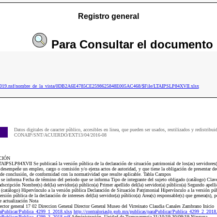
Registro general
Para
Consultar
el documento
ip2019.nsf/nombre_de_la_vista/0DB2A6E4785CE2598625848E005AC468/$File/LTAIPSLP84XVII.xlsx
Datos digitales de caracter público, accesibles en linea, que pueden ser usados, reutilizados y redistribui
CONAIP/SNT/ACUERDO/EXT13/04/2016-08
CIÓN
TAIPSLP84XVII Se publicará la versión pública de la declaración de situación patrimonial de los(as) servidores(
desempeñe un empleo, cargo o comisión y/o ejerza actos de autoridad, y que tiene la obligación de presentar de
 de conclusión, de conformidad con la normatividad que resulte aplicable. Tabla Campos
e se informa Fecha de término del periodo que se informa Tipo de integrante del sujeto obligado (catálogo) Cla
cripción Nombre(s) del(la) servidor(a) público(a) Primer apellido del(la) servidor(a) público(a) Segundo apellid
catálogo) Hipervínculo a la versión pública Declaración de Situación Patrimonial Hipervínculo a la versión públi
ersión pública de la declaración de intereses del(la) servidor(a) público(a) Área(s) responsable(s) que genera(n), p
 actualización Nota
ctor general 17 02 Direccion General Director General Museo del Virreinato Claudia Canales Zambrano Inicio
araPublicar/Publica_4299_1_2018.xlsx
http://contraloriaslp.gob.mx/publicas/paraPublicar/Publica_4299_2_2018
araPublicar/Publica_4299_3_2018.pdf
Administración, Unidad de Transparencia 31/10/19 30/09/19 Ninguna