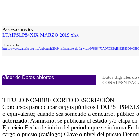
Acceso directo:
LTAIPSLP84XIX MARZO 2019.xlsx
Hipervinculo
http://www.cegaipslp.org.mx/webcegaip2019.nsf/nombre_de_la_vista/07696470AD7DE3AB862583D60
Visor de Datos abiertos
Datos digitales de 
CONAIP/SNT/ACU
TÍTULO NOMBRE CORTO DESCRIPCIÓN
Concursos para ocupar cargos públicos LTAIPSLP84XIX Se 
o equivalente; cuando sea sometido a concurso, público o 
autorizado. Asimismo, se publicará el estado y/o etapa en
Ejercicio Fecha de inicio del periodo que se informa Fec
cargo o puesto (catálogo) Clave o nivel del puesto Den