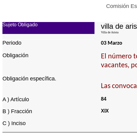
Comisión Est
Sujeto Obligado
villa de ari
Villa de Arista
Periodo
03 Marzo
Obligación
El número to
vacantes, p
Obligación específica.
Las convoca
A ) Artículo
84
B ) Fracción
XIX
C ) Inciso