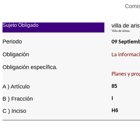
Comis
Sujeto Obligado
villa de aris
Villa de Arista
Periodo
09 Septiem
Obligación
La informaci
Obligación específica.
Planes y pr
A ) Artículo
85
B ) Fracción
I
C ) Inciso
H6