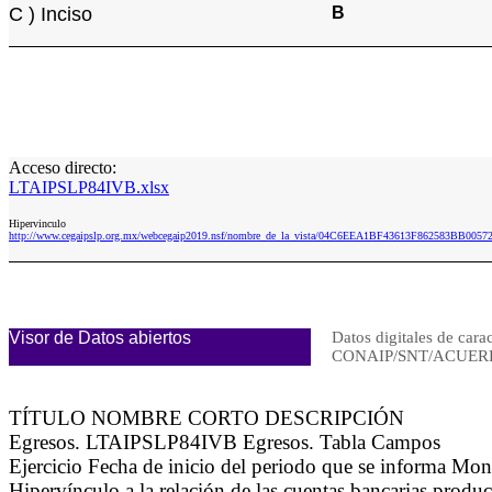
C ) Inciso
B
Acceso directo:
LTAIPSLP84IVB.xlsx
Hipervinculo
http://www.cegaipslp.org.mx/webcegaip2019.nsf/nombre_de_la_vista/04C6EEA1BF43613F862583BB005
Visor de Datos abiertos
Datos digitales de cara
CONAIP/SNT/ACUERD
TÍTULO NOMBRE CORTO DESCRIPCIÓN
Egresos. LTAIPSLP84IVB Egresos. Tabla Campos
Ejercicio Fecha de inicio del periodo que se informa Mon
Hipervínculo a la relación de las cuentas bancarias produc