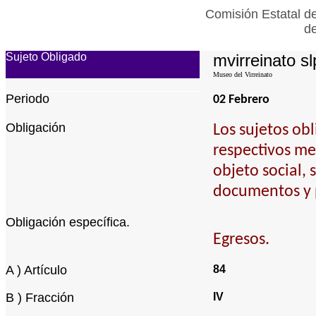
Comisión Estatal de
de
Sujeto Obligado
mvirreinato sl
Museo del Virreinato
Periodo
02 Febrero
Obligación
Los sujetos ob
respectivos me
objeto social,
documentos y p
Obligación específica.
Egresos.
A ) Artículo
84
B ) Fracción
IV