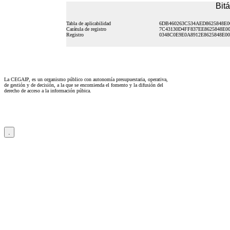
Bit
Tabla de aplicabilidad
6DB460263C534AED8625848E0
Carátula de registro
7C43130D4FF837EE8625848E0
Registro
0348C0E9E0A8912E8625848E0
La CEGAIP, es un organismo público con autonomía presupuestaria, operativa,
de gestión y de decisión, a la que se encomienda el fomento y la difusión del
derecho de acceso a la información púbica.