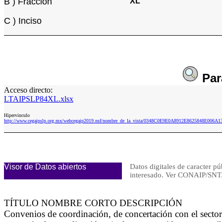
B ) Fracción
XL
C ) Inciso
Pa
Acceso directo:
LTAIPSLP84XL.xlsx
Hipervinculo
http://www.cegaipslp.org.mx/webcegaip2019.nsf/nombre_de_la_vista/0348C0E9E0A8912E8625848E006A
Visor de Datos abiertos
Datos digitales de caracter pú
interesado. Ver CONAIP/S
TÍTULO NOMBRE CORTO DESCRIPCIÓN
Convenios de coordinación, de concertación con el secto