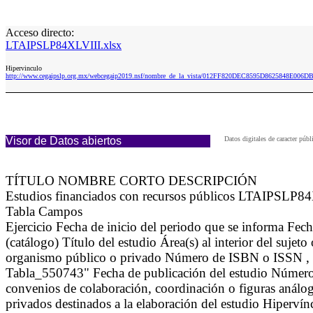
Acceso directo:
LTAIPSLP84XLVIII.xlsx
Hipervinculo
http://www.cegaipslp.org.mx/webcegaip2019.nsf/nombre_de_la_vista/012FF820DEC8595D8625848E006D
Visor de Datos abiertos
Datos digitales de caracter pú
TÍTULO NOMBRE CORTO DESCRIPCIÓN
Estudios financiados con recursos públicos LTAIPSLP84XLV
Tabla Campos
Ejercicio Fecha de inicio del periodo que se informa Fech
(catálogo) Título del estudio Área(s) al interior del suje
organismo público o privado Número de ISBN o ISSN , en 
Tabla_550743" Fecha de publicación del estudio Número d
convenios de colaboración, coordinación o figuras análoga
privados destinados a la elaboración del estudio Hiperví