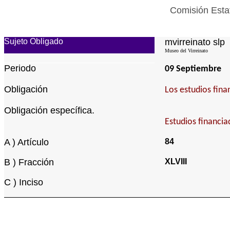
Comisión Estat
Sujeto Obligado
mvirreinato slp
Museo del Virreinato
Periodo
09 Septiembre
Obligación
Los estudios fina
Obligación específica.
Estudios financia
A ) Artículo
84
B ) Fracción
XLVIII
C ) Inciso