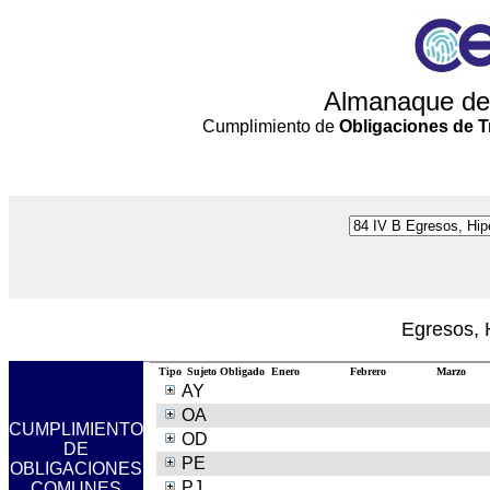
Almanaque de 
Cumplimiento de
Obligaciones de
Egresos, 
Tipo
Sujeto Obligado
Enero
Febrero
Marzo
AY
OA
CUMPLIMIENTO
OD
DE
PE
OBLIGACIONES
PJ
COMUNES